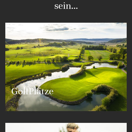
sein…
GolfPlätze