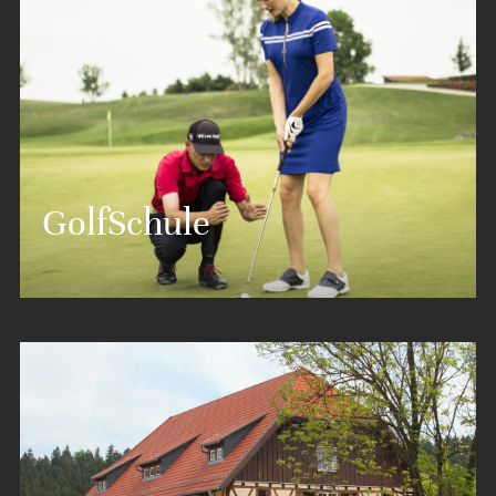
Die spektakuläre 45-Loch Golfanlage mit
GolfSchule
traumhafter Naturkulisse besteht aus zwei 18-Loch
Golfplätzen und einem 9-Loch Course.
MEHR ERFAHREN