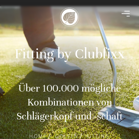
Fitting by Clubfixx
Über 100.000 mögliche
Kombinationen von
Schlägerkopf und -schaft
HOME
GOLFEN
FITTING