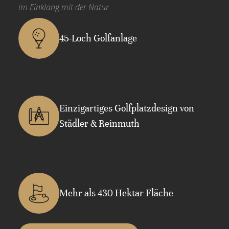
im Einklang mit der Natur
Golf finden Sie in unserem GolfOffice in der
GolfHütte. Ob Startzeiten, Equipment oder Mode,
Schnupperkurs oder Privatstunden: Kommen Sie
45-Loch Golfanlage
gern auf uns zu.
MEHR ERFAHREN
Einzigartiges Golfplatzdesign von
Städler & Reinmuth
Mehr als 430 Hektar Fläche