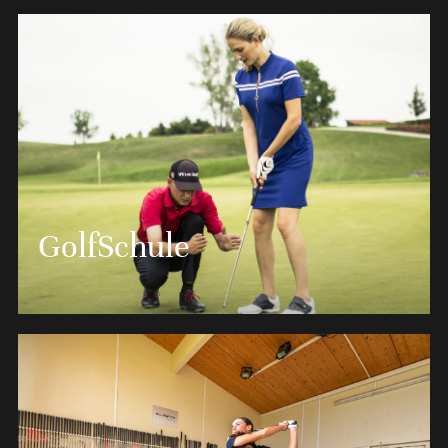
Die spektakuläre 45-Loch Golfanlage mit
GolfSchule
traumhafter Naturkulisse besteht aus zwei 18-Loch
Golfplätzen und einem 9-Loch Course.
MEHR ERFAHREN