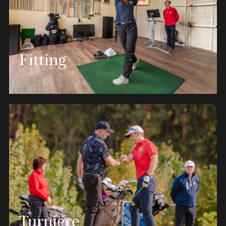
Schnupperkurse für Einsteiger, Unterstützung beim
Erreichen der Platzreife oder Pro-Stunden, unsere
Fitting
Golflehrer beraten und begleiten Sie sehr gerne in
der Welt des GolfSports.
MEHR ERFAHREN
In Zusammenarbeit mit Clubfixx bieten wir Ihnen ein
Turniere