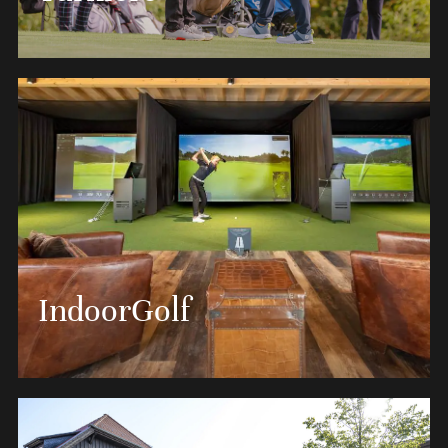
individuelles Fitting-Angebot, womit ein noch
besseres Golferlebnis möglich wird.
MEHR ERFAHREN
Die regelmäßig stattfindenden Golfturniere im Spa
& GolfResort Weimarer Land bieten eine
hervorragende Gelegenheit, sich mit
Gleichgesinnten zu messen und die eigene
Spielstärke unter Beweis zu stellen. Freuen Sie sich
IndoorGolf
auf eine angenehme Atmosphäre, attraktive Preise
und die Möglichkeit, neue Kontakte zu knüpfen.
MEHR ERFAHREN