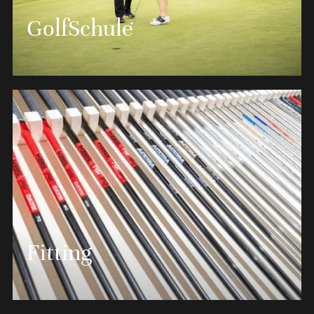
GolfSchule
Schnupperkurse für Einsteiger, Unterstützung beim
Erreichen der Platzreife oder Pro-Stunden, unsere
Fitting
Golflehrer beraten und begleiten Sie sehr gerne in
der Welt des GolfSports.
MEHR ERFAHREN