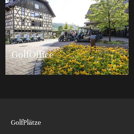
Auf 150 m² und mit 3 „TrackMan 4“ Simulatoren
spielen Sie ganzjährig auf 130 weltweiten
Golfplätzen. Dieses IndoorGolf-Erlebnis bietet Ihnen
GolfOffice
ganzjährig die optimale Vorbereitung auf die
nächste Saison.
MEHR ERFAHREN
GolfPlätze
Den richtigen Ansprechpartner rund um das Thema