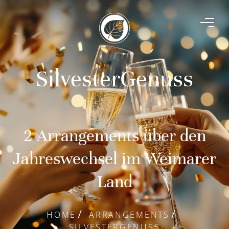
SilvesterGenuss
2 Arrangements über den
Jahreswechsel im Weimarer
Land
HOME
ARRANGEMENTS
SILVESTERGENUSS