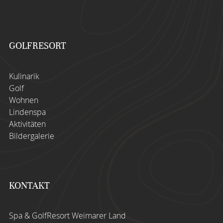
genießen Sie das einladende Ambiente
unserer
GolfHütte
zum Entspannen.
MEHR ERFAHREN
GOLFRESORT
Kulinarik
Golf
Wohnen
Lindenspa
Aktivitäten
Bildergalerie
KONTAKT
Spa & GolfResort Weimarer Land