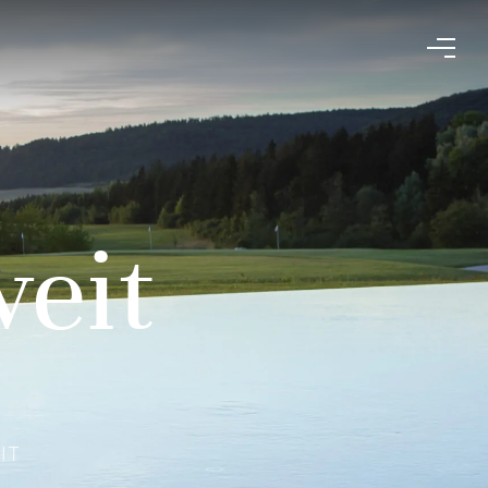
weit
IT