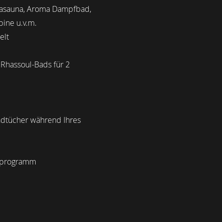
asauna, Aroma Dampfbad,
bine u.v.m.
elt
Rhassoul-Bads für 2
ndtücher während Ihres
itprogramm