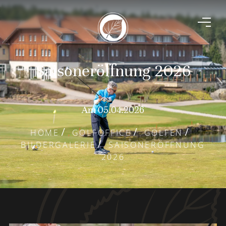
Saisoneröffnung 2026
Am 05.04.2026
HOME
GOLFOFFICE
GOLFEN
BILDERGALERIE
SAISONERÖFFNUNG
2026